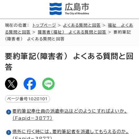
現在の位置：
トップページ
>
よくある質問と回答
>
福祉 よくあ
る質問と回答
>
障害者（福祉） よくある質問と回答
> 要約筆記
（障害者） よくある質問と回答
要約筆記（障害者） よくある質問と回
答
ページ番号
1028101
要約筆記奉仕員の派遣申込はどのようにすればよいか。
（Faqid－3877）
県外に行く時には、要約筆記者を派遣してもらえるのか。
（Faqid－3877）