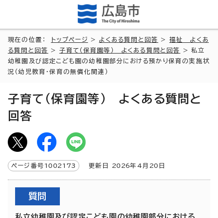
現在の位置：
トップページ
>
よくある質問と回答
>
福祉 よくあ
る質問と回答
>
子育て（保育園等） よくある質問と回答
> 私立
幼稚園及び認定こども園の幼稚園部分における預かり保育の実施状
況（幼児教育・保育の無償化関連）
子育て（保育園等） よくある質問と
回答
ページ番号
1002173
更新日
2026
年4月
20
日
質問
私立幼稚園及び認定こども園の幼稚園部分における