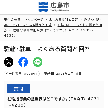
現在の位置：
トップページ
>
よくある質問と回答
>
道路・水路・
河川・交通 よくある質問と回答
>
駐輪・駐車 よくある質問と回
答
> 駐輪指導員の担当課はどこですか。(FAQID-4231～
4235）
駐輪・駐車 よくある質問と回答
ページ番号
1002504
更新日
2025
年2月
16
日
質問
駐輪指導員の担当課はどこですか。(FAQID-4231
～4235）