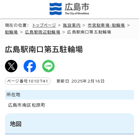
現在の位置：
トップページ
>
施設案内
>
市営駐車場・駐輪場
>
駐輪場
>
広島駅周辺駐輪場
> 広島駅南口第五駐輪場
広島駅南口第五駐輪場
ページ番号
1018741
更新日
2025
年2月
16
日
所在地
広島市南区松原町
地図