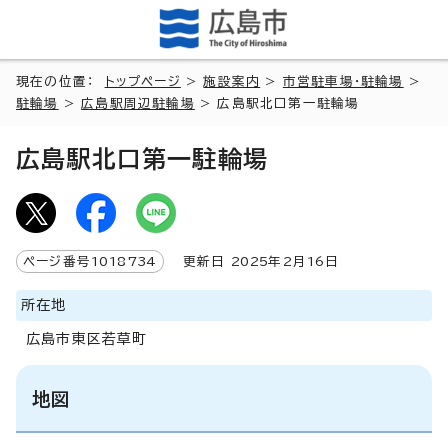
現在の位置：
トップページ
>
施設案内
>
市営駐車場・駐輪場
>
駐輪場
>
広島駅周辺駐輪場
> 広島駅北口第一駐輪場
広島駅北口第一駐輪場
ページ番号
1018734
更新日
2025
年2月
16
日
所在地
広島市東区若草町
地図