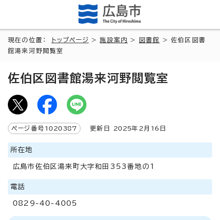
現在の位置：
トップページ
>
施設案内
>
図書館
> 佐伯区図書
館湯来河野閲覧室
佐伯区図書館湯来河野閲覧室
ページ番号
1020387
更新日
2025
年2月
16
日
所在地
広島市佐伯区湯来町大字和田353番地の1
電話
0829-40-4005