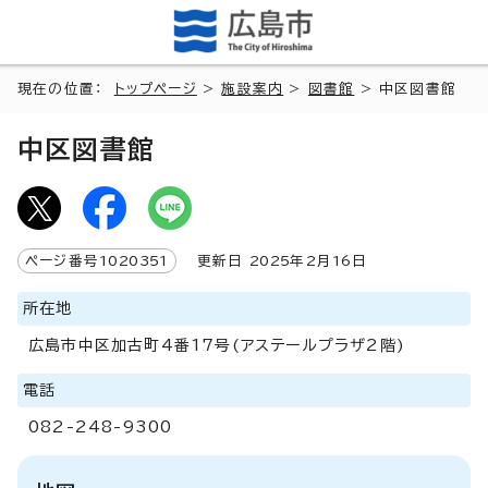
現在の位置：
トップページ
>
施設案内
>
図書館
> 中区図書館
中区図書館
ページ番号
1020351
更新日
2025
年2月
16
日
所在地
広島市中区加古町4番17号(アステールプラザ2階)
電話
082-248-9300