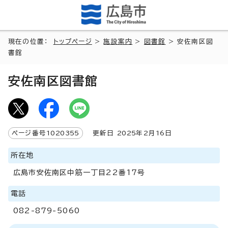
現在の位置：
トップページ
>
施設案内
>
図書館
> 安佐南区図
書館
安佐南区図書館
ページ番号
1020355
更新日
2025
年2月
16
日
所在地
広島市安佐南区中筋一丁目22番17号
電話
082-879-5060