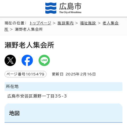
現在の位置：
トップページ
>
施設案内
>
福祉施設
>
老人集会
所
> 瀬野老人集会所
瀬野老人集会所
ページ番号
1015479
更新日
2025
年2月
16
日
所在地
広島市安芸区瀬野一丁目35-3
地図