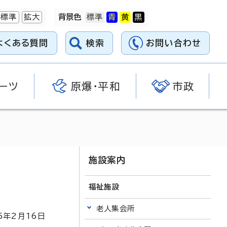
標準
拡大
背景色
よくある質問
検索
お問い合わせ
ーツ
原爆・平和
市政
施設案内
福祉施設
老人集会所
5
年2月
16
日