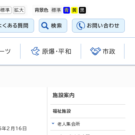
標準
拡大
背景色
よくある質問
検索
お問い合わせ
ーツ
原爆・平和
市政
施設案内
福祉施設
老人集会所
5
年2月
16
日