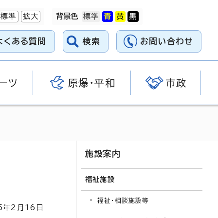
標準
拡大
背景色
よくある質問
検索
お問い合わせ
ーツ
原爆・平和
市政
施設案内
福祉施設
福祉・相談施設等
5
年2月
16
日