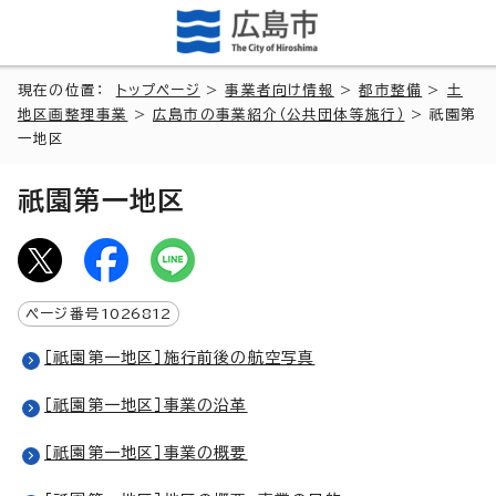
現在の位置：
トップページ
>
事業者向け情報
>
都市整備
>
土
地区画整理事業
>
広島市の事業紹介（公共団体等施行）
> 祇園第
一地区
祇園第一地区
ページ番号
1026812
［祇園第一地区］施行前後の航空写真
［祇園第一地区］事業の沿革
［祇園第一地区］事業の概要