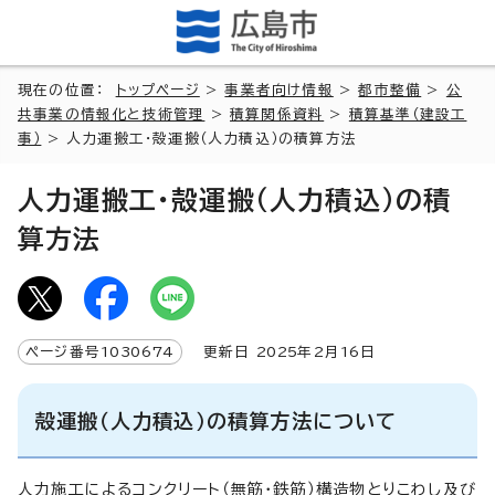
現在の位置：
トップページ
>
事業者向け情報
>
都市整備
>
公
共事業の情報化と技術管理
>
積算関係資料
>
積算基準（建設工
事）
> 人力運搬工・殻運搬（人力積込）の積算方法
人力運搬工・殻運搬（人力積込）の積
算方法
ページ番号
1030674
更新日
2025
年2月
16
日
殻運搬（人力積込）の積算方法について
人力施工によるコンクリート（無筋・鉄筋）構造物とりこわし及び