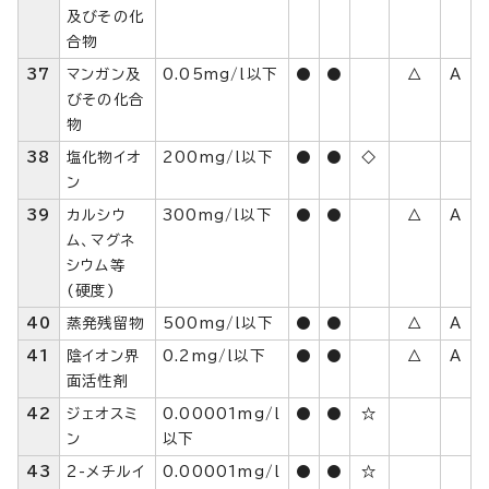
及びその化
合物
37
マンガン及
0.05mg/l以下
●
●
△
A
びその化合
物
38
塩化物イオ
200mg/l以下
●
●
◇
ン
39
カルシウ
300mg/l以下
●
●
△
A
ム、マグネ
シウム等
(硬度)
40
蒸発残留物
500mg/l以下
●
●
△
A
41
陰イオン界
0.2mg/l以下
●
●
△
A
面活性剤
42
ジェオスミ
0.00001mg/l
●
●
☆
ン
以下
43
2-メチルイ
0.00001mg/l
●
●
☆