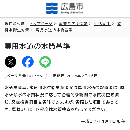
現在の位置：
トップページ
>
事業者向け情報
>
生活衛生
>
飲
料水衛生対策
> 専用水道の水質基準
専用水道の水質基準
ページ番号
1013532
更新日
2025
年2月
16
日
水道事業者、水道用水供給事業者又は専用水道の設置者は、原
水や浄水の水質状況に応じて合理的な範囲で水質検査を減
じ、又は検査項目を省略できますが、省略した項目であって
も、概ね3年に1回程度は水質検査を行ってください。
平成27年4月1日現在