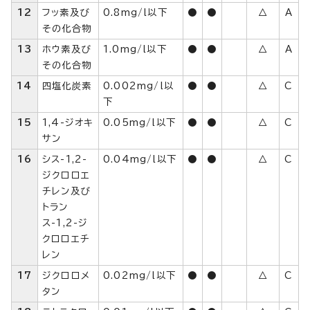
12
フッ素及び
0.8mg/l以下
●
●
△
A
その化合物
13
ホウ素及び
1.0mg/l以下
●
●
△
A
その化合物
14
四塩化炭素
0.002mg/l以
●
●
△
C
下
15
1,4-ジオキ
0.05mg/l以下
●
●
△
C
サン
16
シス-1,2-
0.04mg/l以下
●
●
△
C
ジクロロエ
チレン及び
トラン
ス-1,2-ジ
クロロエチ
レン
17
ジクロロメ
0.02mg/l以下
●
●
△
C
タン