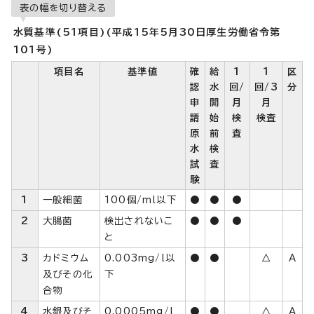
表の幅を切り替える
水質基準(51項目)(平成15年5月30日厚生労働省令第
101号)
項目名
基準値
確
給
1
1
区
認
水
回/
回/3
分
申
開
月
月
請
始
検
検査
原
前
査
水
検
試
査
験
1
一般細菌
100個/ml以下
●
●
●
2
大腸菌
検出されないこ
●
●
●
と
3
カドミウム
0.003mg/l以
●
●
△
A
及びその化
下
合物
4
水銀及びそ
0.0005mg/l
●
●
△
A