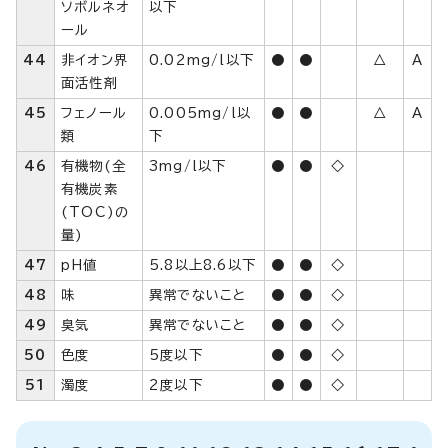
ソボルネオ
以下
ール
44
非イオン界
0.02mg/l以下
●
●
△
A
面活性剤
45
フェノール
0.005mg/l以
●
●
△
A
類
下
46
有機物(全
3mg/l以下
●
●
◇
有機炭素
(TOC)の
量)
47
pH値
5.8以上8.6以下
●
●
◇
48
味
異常でないこと
●
●
◇
49
臭気
異常でないこと
●
●
◇
50
色度
5度以下
●
●
◇
51
濁度
2度以下
●
●
◇