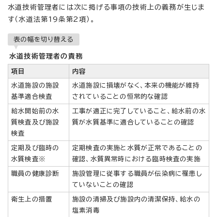
水道技術管理者には次に掲げる事項の技術上の義務が生じま
す（水道法第19条第2項）。
表の幅を切り替える
水道技術管理者の責務
項目
内容
水道施設の施設
水道施設に損壊がなく、本来の機能が維持
基準適合検査
されていることの恒常的な確認
給水開始前の水
工事が適正に完了していること、給水前の水
質検査及び施設
質が水質基準に適合していることの確認
検査
定期及び臨時の
定期検査の実施と水質が正常であることの
水質検査※
確認、水質異常時における臨時検査の実施
職員の健康診断
施設管理に従事する職員が伝染病に罹患し
ていないことの確認
衛生上の措置
施設の清掃及び施設内の清潔保持、給水の
塩素消毒