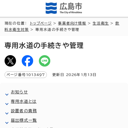
現在の位置：
トップページ
>
事業者向け情報
>
生活衛生
>
飲
料水衛生対策
> 専用水道の手続きや管理
専用水道の手続きや管理
ページ番号
1013497
更新日
2026
年1月
13
日
お知らせ
専用水道とは
設置者の責務
届出様式一覧