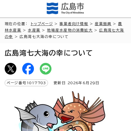
現在の位置：
トップページ
>
事業者向け情報
>
産業振興
>
農
林水産業
>
水産業
>
地場産水産物の消費拡大
>
広島湾七大海
の幸
> 広島湾七大海の幸について
広島湾七大海の幸について
ページ番号
1017703
更新日
2026
年6月
29
日