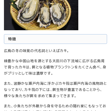
特徴
広島の冬の味覚の代名詞といえばカキ。
緑豊かな中国山地を源とする太田川の下流域に広がる広島湾
で育ったカキは、餌となる植物プランクトンをたくさん食べ、身
がプリッとして味は濃厚です。
また、波静かな瀬戸内海に浮かぶカキ筏は瀬戸内海の風物詩と
なっており、カキ筏の下には、餌生物が豊富であることから、
様々な魚たちが餌を求めて集まってきます。
また、小魚たちが外敵から身を守るための隠れ家にもなってお