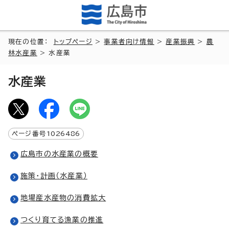
現在の位置：
トップページ
>
事業者向け情報
>
産業振興
>
農
林水産業
> 水産業
水産業
ページ番号
1026486
広島市の水産業の概要
施策・計画（水産業）
地場産水産物の消費拡大
つくり育てる漁業の推進