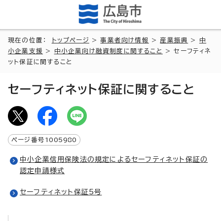
現在の位置：
トップページ
>
事業者向け情報
>
産業振興
>
中
小企業支援
>
中小企業向け融資制度に関すること
> セーフティネ
ット保証に関すること
セーフティネット保証に関すること
ページ番号
1005980
中小企業信用保険法の規定によるセーフティネット保証の
認定申請様式
セーフティネット保証5号