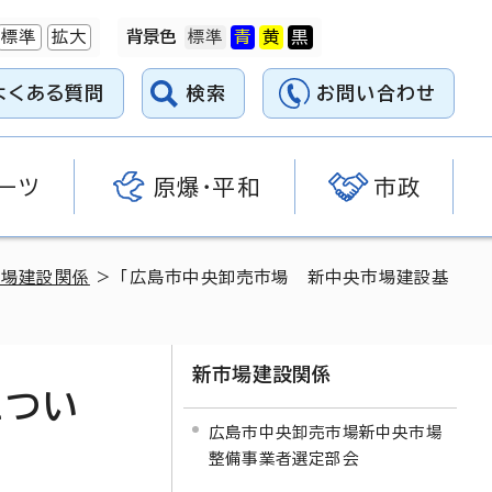
標準
拡大
背景色
よくある質問
検索
お問い合わせ
ーツ
原爆・平和
市政
市場建設関係
> 「広島市中央卸売市場 新中央市場建設基
新市場建設関係
につい
広島市中央卸売市場新中央市場
整備事業者選定部会