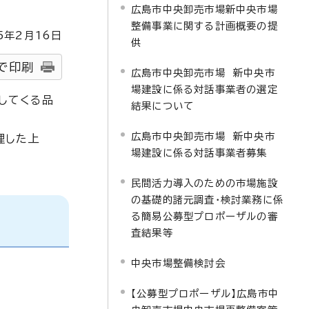
広島市中央卸売市場新中央市場
整備事業に関する計画概要の提
5
年2月
16
日
供
で印刷
広島市中央卸売市場 新中央市
場建設に係る対話事業者の選定
してくる品
結果について
広島市中央卸売市場 新中央市
理した上
場建設に係る対話事業者募集
民間活力導入のための市場施設
の基礎的諸元調査・検討業務に係
る簡易公募型プロポーザルの審
査結果等
中央市場整備検討会
【公募型プロポーザル】広島市中