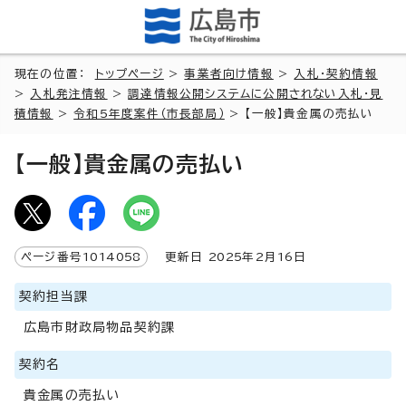
現在の位置：
トップページ
>
事業者向け情報
>
入札・契約情報
>
入札発注情報
>
調達情報公開システムに公開されない入札・見
積情報
>
令和5年度案件（市長部局）
> 【一般】貴金属の売払い
【一般】貴金属の売払い
ページ番号
1014058
更新日
2025
年2月
16
日
契約担当課
広島市財政局物品契約課
契約名
貴金属の売払い