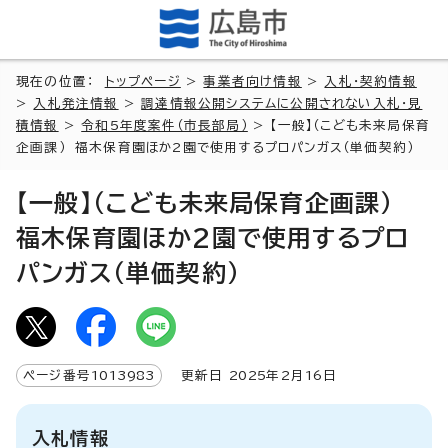
現在の位置：
トップページ
>
事業者向け情報
>
入札・契約情報
>
入札発注情報
>
調達情報公開システムに公開されない入札・見
積情報
>
令和5年度案件（市長部局）
> 【一般】（こども未来局保育
企画課） 福木保育園ほか2園で使用するプロパンガス（単価契約）
【一般】（こども未来局保育企画課）
福木保育園ほか2園で使用するプロ
パンガス（単価契約）
ページ番号
1013983
更新日
2025
年2月
16
日
入札情報