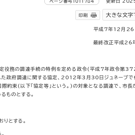
ページ番号
1011784
更新日
202
大きな文字
印刷
平成7年12月2
最終改正平成26
定役務の調達手続の特例を定める政令(平成7年政令第372
れた政府調達に関する協定、2012年3月30日ジュネーブ
際約束(以下「協定等」という。)の対象となる調達で、市長
るものとする。
おりとする。
る。