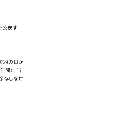
を公表す
契約の日か
年間)、当
保存しなけ