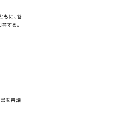
ともに、答
回答する。
告書を審議