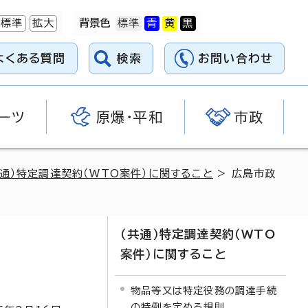
標準
拡大
背景色
よくある質問
検索
お問い合わせ
ーツ
原爆・平和
市政
共通）特定調達契約（WTO案件）に関すること
> 広島市政
（共通）特定調達契約（WTO
案件）に関すること
物品等又は特定役務の調達手続
の特例を定める規則