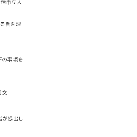
苦情申立人
する旨を理
下の事項を
明文
者が提出し