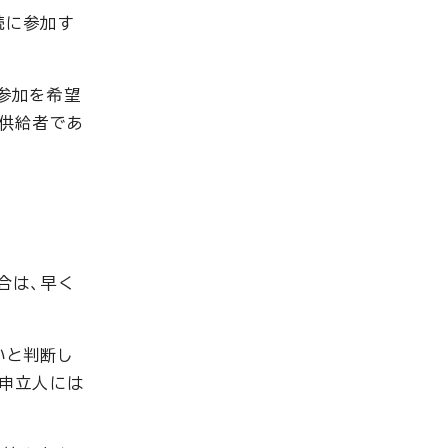
続に参加す
参加を希望
該供給者であ
合は、早く
いと判断し
情申立人には