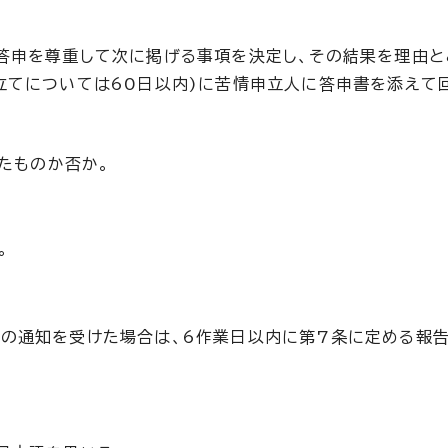
答申を尊重して次に掲げる事項を決定し、その結果を理由と
立てについては60日以内)に苦情申立人に答申書を添えて
たものか否か。
。
請の通知を受けた場合は、6作業日以内に第7条に定める報