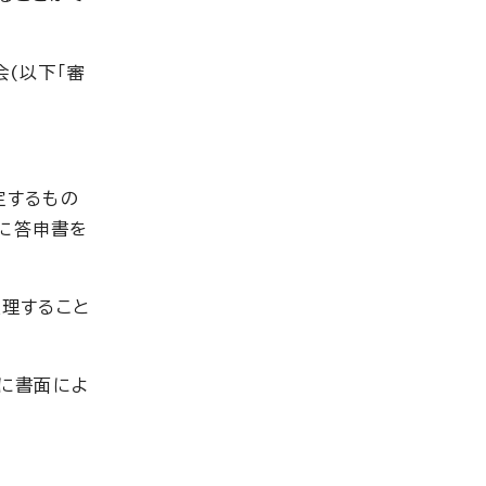
(以下「審
定するもの
もに答申書を
理すること
に書面によ