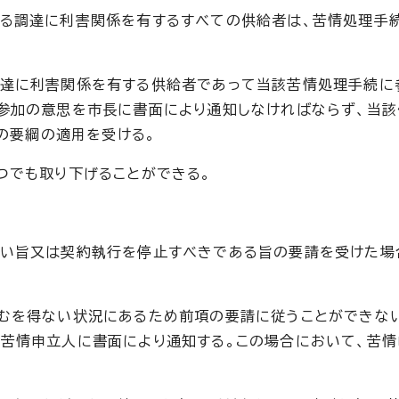
係る調達に利害関係を有するすべての供給者は、苦情処理手
調達に利害関係を有する供給者であって当該苦情処理手続に
参加の意思を市長に書面により通知しなければならず、当
この要綱の適用を受ける。
つでも取り下げることができる。
ない旨又は契約執行を停止すべきである旨の要請を受けた場
やむを得ない状況にあるため前項の要請に従うことができな
苦情申立人に書面により通知する。この場合において、苦