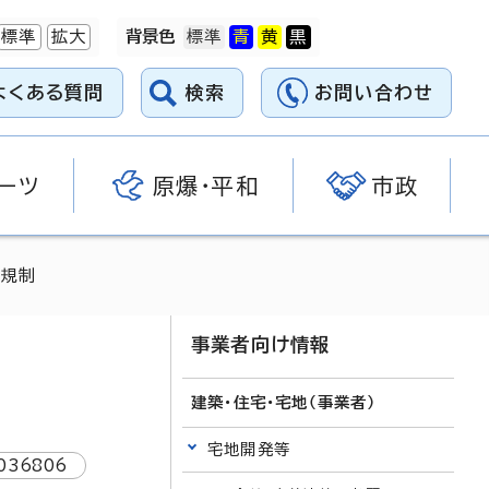
標準
拡大
背景色
よくある質問
検索
お問い合わせ
ーツ
原爆・平和
市政
る規制
事業者向け情報
建築・住宅・宅地（事業者）
宅地開発等
036806