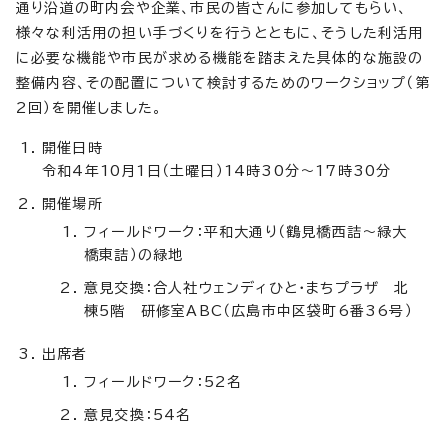
通り沿道の町内会や企業、市民の皆さんに参加してもらい、
様々な利活用の担い手づくりを行うとともに、そうした利活用
に必要な機能や市民が求める機能を踏まえた具体的な施設の
整備内容、その配置について検討するためのワークショップ（第
2回）を開催しました。
開催日時
令和4年10月1日（土曜日）14時30分～17時30分
開催場所
フィールドワーク：平和大通り（鶴見橋西詰～緑大
橋東詰）の緑地
意見交換：合人社ウェンディひと・まちプラザ 北
棟5階 研修室ABC（広島市中区袋町6番36号）
出席者
フィールドワーク：52名
意見交換：54名