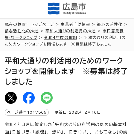
現在の位置：
トップページ
>
事業者向け情報
>
都心の活性化
>
都心活性化の推進
>
平和大通りの利活用の推進
>
市民意見募
集・ワークショップ
>
令和4年度の取組
> 平和大通りの利活用の
ためのワークショップを開催します ※募集は終了しました
平和大通りの利活用のためのワーク
ショップを開催します ※募集は終了
しました
ページ番号
1017566
更新日
2025
年2月
16
日
令和4年3月に策定した「平和大通りの利活用のための基本計
画」に基づき、「鎮魂」、「憩い」、「にぎわい」、「おもてなし」の調