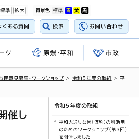
標準
拡大
背景色
よくある質問
検索
お問い合わせ
ーツ
原爆・平和
市政
市民意見募集・ワークショップ
>
令和5年度の取組
> 平
令和5年度の取組
開催し
平和大通り公園（仮称）の利活用
のためのワークショップ（第3回）
を開催しました