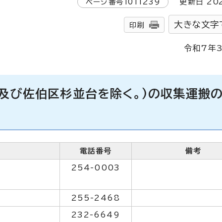
ページ番号
1011239
更新日
20
大きな文字
印刷
令和7年
町及び佐伯区杉並台を除く。)の収集運搬
電話番号
備考
254-0003
255-2468
232-6649