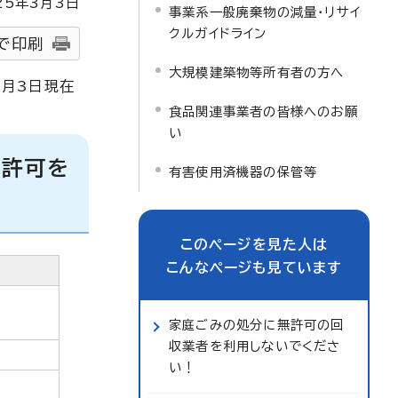
25
年3月3日
事業系一般廃棄物の減量・リサイ
クルガイドライン
で印刷
大規模建築物等所有者の方へ
3月3日現在
食品関連事業者の皆様へのお願
い
の許可を
有害使用済機器の保管等
このページを見た人は
こんなページも見ています
家庭ごみの処分に無許可の回
収業者を利用しないでくださ
い！