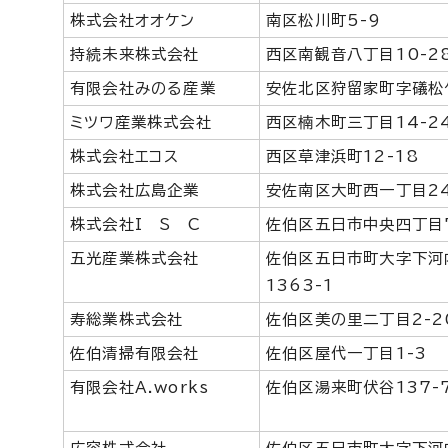
株式会社オオケン
南区松川町5-9
持続未来株式会社
西区南観音八丁目10-2
有限会社みのる産業
安佐北区狩留家町字礒松
ミツワ産業株式会社
西区楠木町三丁目14-2
株式会社エコス
西区草津浜町12-18
株式会社広島企業
安佐南区大町西一丁目24
株式会社I S C
佐伯区五日市中央四丁目7
五光産業株式会社
佐伯区五日市町大字下河
1363-1
寿総業株式会社
佐伯区美の里二丁目2-2
佐伯清掃有限会社
佐伯区屋代一丁目1-3
有限会社A.works
佐伯区湯来町伏谷137-