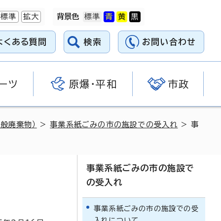
標準
拡大
背景色
よくある質問
検索
お問い合わせ
ーツ
原爆・平和
市政
般廃棄物）
>
事業系紙ごみの市の施設での受入れ
> 事
事業系紙ごみの市の施設で
の受入れ
事業系紙ごみの市の施設での受
入れについて