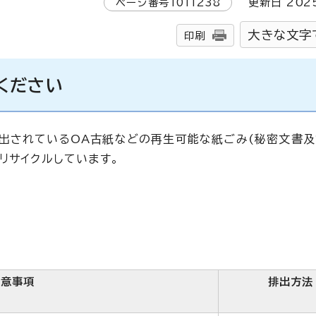
ページ番号
1011238
更新日
202
大きな文字
印刷
ください
出されているOA古紙などの再生可能な紙ごみ(秘密文書及
リサイクルしています。
注意事項
排出方法