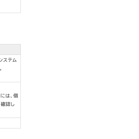
システム
。
には、個
に確認し