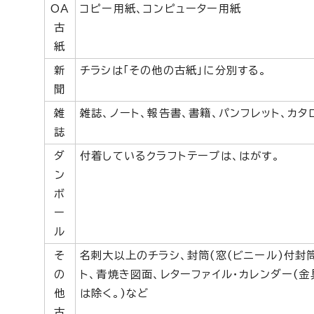
OA
コピー用紙、コンピューター用紙
古
紙
新
チラシは「その他の古紙」に分別する。
聞
雑
雑誌、ノート、報告書、書籍、パンフレット、カタ
誌
ダ
付着しているクラフトテープは、はがす。
ン
ボ
ー
ル
そ
名刺大以上のチラシ、封筒(窓(ビニール)付封筒
の
ト、青焼き図面、レターファイル・カレンダー(金
他
は除く。)など
古