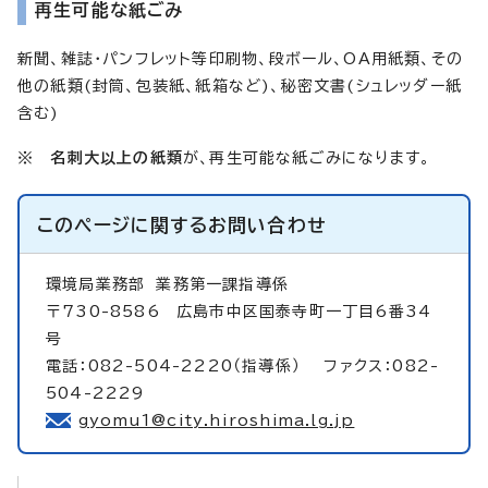
再生可能な紙ごみ
新聞、雑誌・パンフレット等印刷物、段ボール、OA用紙類、その
他の紙類(封筒、包装紙、紙箱など)、秘密文書(シュレッダー紙
含む)
※ 名刺大以上の紙類
が、再生可能な紙ごみになります。
このページに関する
お問い合わせ
環境局業務部
業務第一課指導係
〒730-8586 広島市中区国泰寺町一丁目6番34
号
電話：082-504-2220（指導係） ファクス：082-
504-2229
gyomu1@city.hiroshima.lg.jp