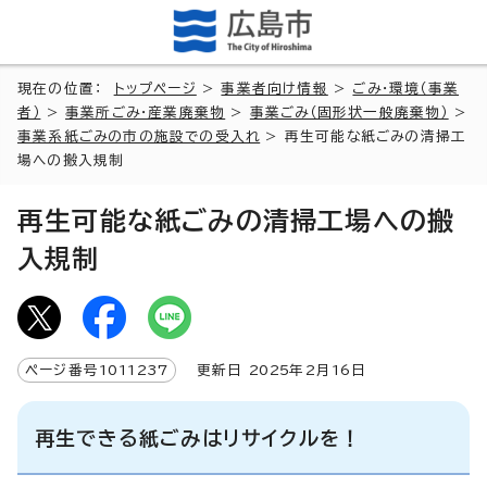
現在の位置：
トップページ
>
事業者向け情報
>
ごみ・環境（事業
者）
>
事業所ごみ・産業廃棄物
>
事業ごみ（固形状一般廃棄物）
>
事業系紙ごみの市の施設での受入れ
> 再生可能な紙ごみの清掃工
場への搬入規制
再生可能な紙ごみの清掃工場への搬
入規制
ページ番号
1011237
更新日
2025
年2月
16
日
再生できる紙ごみはリサイクルを！