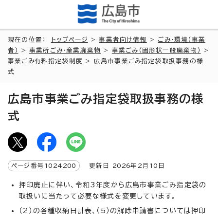
現在の位置：
トップページ
>
事業者向け情報
>
ごみ・環境（事業
者）
>
事業所ごみ・産業廃棄物
>
事業ごみ（固形状一般廃棄物）
>
事業ごみ有料指定袋制度
> 広島市事業ごみ指定袋取扱事務の様
式
広島市事業ごみ指定袋取扱事務の様
式
ページ番号
1024200
更新日
2026
年2月
10
日
押印廃止に伴い、令和3年度から広島市事業ごみ指定袋の
取扱いに当たって必要な様式を変更しています。
（2）の各種収納日計表、（5）の解除申請書については押印