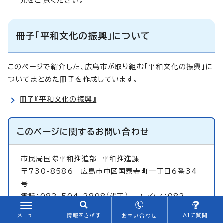
先をご覧ください。
冊子「平和文化の振興」について
このページで紹介した、広島市が取り組む「平和文化の振興」に
ついてまとめた冊子を作成しています。
冊子『平和文化の振興』
このページに関する
お問い合わせ
市民局国際平和推進部
平和推進課
〒730-8586 広島市中区国泰寺町一丁目6番34
号
電話：082-504-2898（代表） ファクス：082-
504-2986
メニュー
情報をさがす
AIに質問
お問い合わせ
peace@city.hiroshima.lg.jp