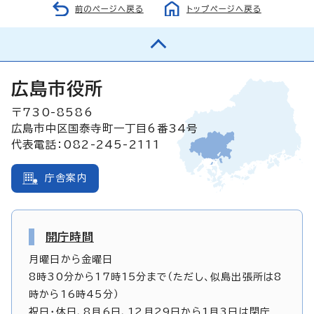
前のページへ戻る
トップページへ戻る
広島市役所
〒730-8586
広島市中区国泰寺町一丁目6番34号
代表電話：082-245-2111
庁舎案内
開庁時間
月曜日から金曜日
8時30分から17時15分まで（ただし、似島出張所は8
時から16時45分）
祝日・休日、8月6日、12月29日から1月3日は閉庁