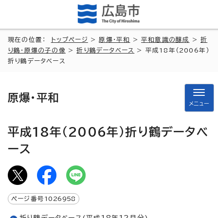
現在の位置：
トップページ
>
原爆・平和
>
平和意識の醸成
>
折
り鶴・原爆の子の像
>
折り鶴データベース
> 平成18年（2006年）
折り鶴データベース
原爆・平和
メニュー
平成18年（2006年）折り鶴データベ
ース
ページ番号
1026958
折り鶴データベース(平成18年12月分)