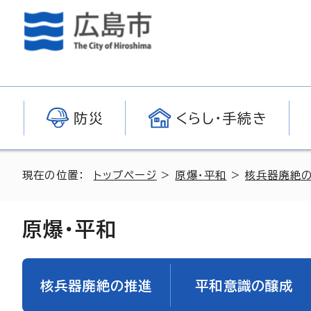
防災
くらし・手続き
現在の位置：
トップページ
>
原爆・平和
>
核兵器廃絶
原爆・平和
核兵器廃絶の推進
平和意識の醸成