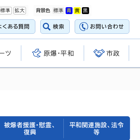
標準
拡大
背景色
よくある質問
検索
お問い合わせ
ーツ
原爆・平和
市政
被爆者援護・慰霊、
平和関連施設、法令
復興
等