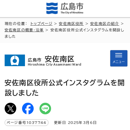
現在の位置：
トップページ
>
安佐南区役所
>
安佐南区の紹介
>
安佐南区の概要・沿革
> 安佐南区役所公式インスタグラムを開設し
ました
安佐南区
広島市
メニュー
Hiroshima City Asaminami Ward
安佐南区役所公式インスタグラムを開
設しました
ページ番号
1037744
更新日
2025
年3月6日