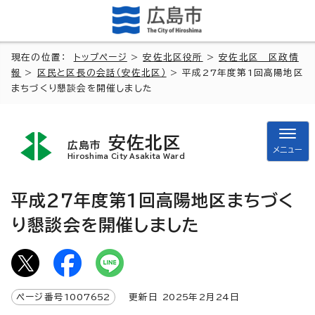
現在の位置：
トップページ
>
安佐北区役所
>
安佐北区 区政情
報
>
区民と区長の会話（安佐北区）
> 平成27年度第1回高陽地区
まちづくり懇談会を開催しました
安佐北区
広島市
メニュー
Hiroshima City Asakita Ward
平成27年度第1回高陽地区まちづく
り懇談会を開催しました
ページ番号
1007652
更新日
2025
年2月
24
日