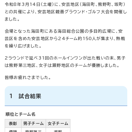
令和8年3月14日（土曜）に、安芸地区（海田町、熊野町、坂町）
との共催により、安芸地区親善グラウンド・ゴルフ大会を開催し
ました。
会場となった海田町にある海田総合公園の多目的広場に、安
芸区を含めた安芸地区から24チーム約150人が集まり、熱戦
を繰り広げました。
2ラウンドで延べ31回のホールインワンが出た戦いの末、男子
は熊野第三地区、女子は瀬野地区のチームが優勝しました。
皆様お疲れさまでした。
1 試合結果
順位とチーム名
表彰
男子チーム
女子チーム
優勝
熊野第三
瀬野