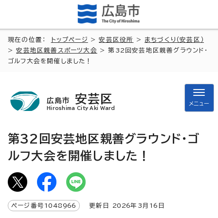
現在の位置：
トップページ
>
安芸区役所
>
まちづくり（安芸区）
>
安芸地区親善スポーツ大会
> 第32回安芸地区親善グラウンド・
ゴルフ大会を開催しました！
安芸区
広島市
メニュー
Hiroshima City Aki Ward
第32回安芸地区親善グラウンド・ゴ
ルフ大会を開催しました！
ページ番号
1048966
更新日
2026
年3月
16
日