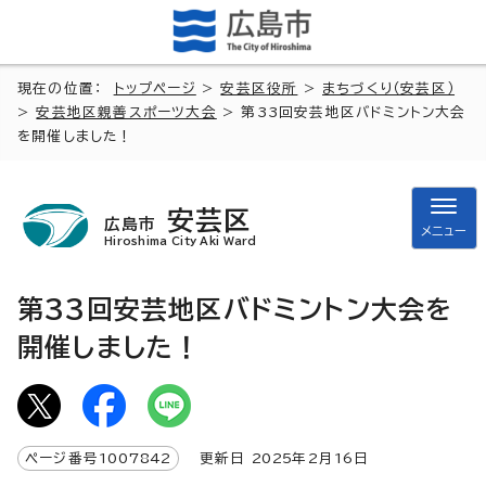
現在の位置：
トップページ
>
安芸区役所
>
まちづくり（安芸区）
>
安芸地区親善スポーツ大会
> 第33回安芸地区バドミントン大会
を開催しました！
安芸区
広島市
メニュー
Hiroshima City Aki Ward
第33回安芸地区バドミントン大会を
開催しました！
ページ番号
1007842
更新日
2025
年2月
16
日