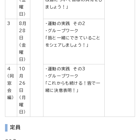
曜
ましょう！」
日）
3
8月
・運動の実践 その2
28
・グループワーク
日
「皆と一緒にできていること
（金
をシェアしましょう！」
曜
日）
4
10
・運動の実践 その3
（同
月
・グループワーク
窓
26
「これからも続ける！皆で一
会
日
緒に決意表明！」
編）
（月
曜
日）
定員