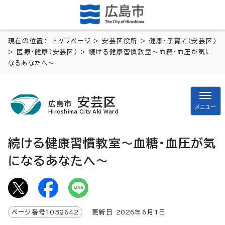
現在の位置：
トップページ
>
安芸区役所
>
健康・子育て（安芸区）
>
医療・健康（安芸区）
> 続ける健康習慣教室～血糖・血圧が気に
なるあなたへ～
安芸区
広島市
メニュー
Hiroshima City Aki Ward
続ける健康習慣教室～血糖・血圧が気
になるあなたへ～
ページ番号
1039642
更新日
2026
年6月1日