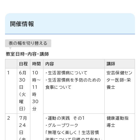
開催情報
表の幅を切り替える
教室日時・内容・講師
日程
時間
内容
講師
1
6月
10
・生活習慣病について
安芸保健セン
30
時～
・生活習慣病を予防のための
ター医師・栄
日
11
食事について
養士
（火
時
曜
30
日）
分
2
7月
・運動の実践 その1
健康運動指
24
・グループワーク
導士
日
「無理なく楽しく！生活習慣
（金
改善について目標の共有をし