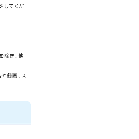
録をしてくだ
を除き、他
音や録画、ス