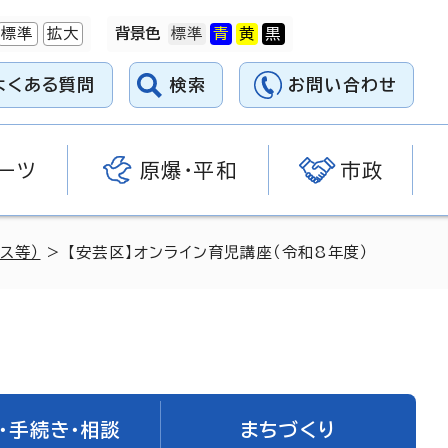
標準
拡大
背景色
よくある質問
検索
お問い合わせ
ーツ
原爆・平和
市政
ス等）
> 【安芸区】オンライン育児講座（令和8年度）
・手続き・相談
まちづくり