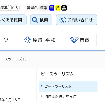
標準
拡大
背景色
よくある質問
検索
お問い合わせ
ーツ
原爆・平和
市政
ピースツーリズム
ピースツーリズム
ピースツーリズム
旧日本銀行広島支店
5
年2月
16
日