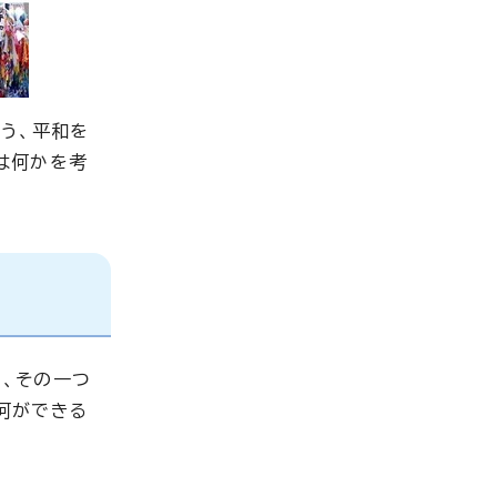
う、平和を
は何かを考
、その一つ
何ができる