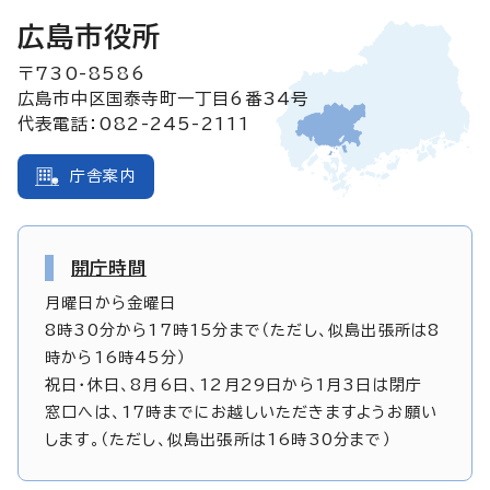
広島市役所
〒730-8586
広島市中区国泰寺町一丁目6番34号
代表電話：082-245-2111
庁舎案内
開庁時間
月曜日から金曜日
8時30分から17時15分まで（ただし、似島出張所は8
時から16時45分）
祝日・休日、8月6日、12月29日から1月3日は閉庁
窓口へは、17時までにお越しいただきますようお願い
します。（ただし、似島出張所は16時30分まで）