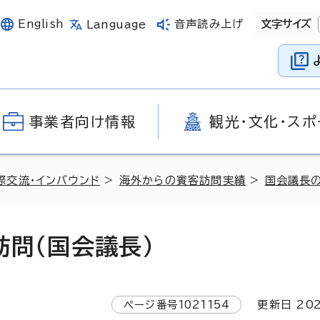
English
音声読み上げ
文字サイズ
Language
事業者向け情報
観光・文化・スポ
際交流・インバウンド
>
海外からの賓客訪問実績
>
国会議長
訪問（国会議長）
ページ番号
1021154
更新日
20