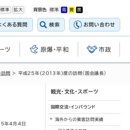
標準
拡大
背景色
よくある質問
検索
お問い合わせ
ーツ
原爆・平和
市政
の訪問
> 平成25年(2013年)度の訪問（国会議長）
観光・文化・スポーツ
国際交流・インバウンド
海外からの賓客訪問実績
25
年4月4日