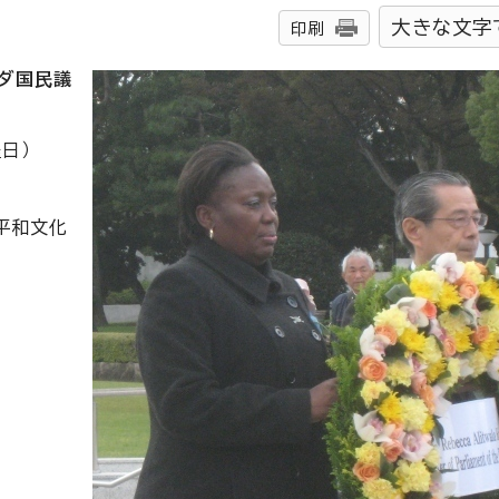
大きな文字
印刷
ンダ国民議
曜日）
平和文化