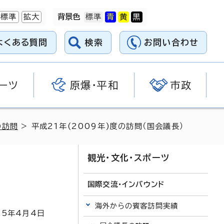
標準
拡大
背景色
よくある質問
検索
お問い合わせ
ーツ
原爆・平和
市政
の訪問
> 平成21年(2009年)度の訪問（国会議長）
観光・文化・スポーツ
国際交流・インバウンド
海外からの賓客訪問実績
25
年4月4日