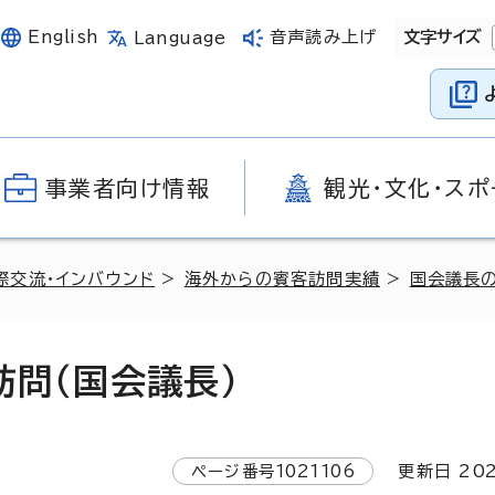
English
音声読み上げ
文字サイズ
Language
事業者向け情報
観光・文化・スポ
際交流・インバウンド
>
海外からの賓客訪問実績
>
国会議長
訪問（国会議長）
ページ番号
1021106
更新日
20