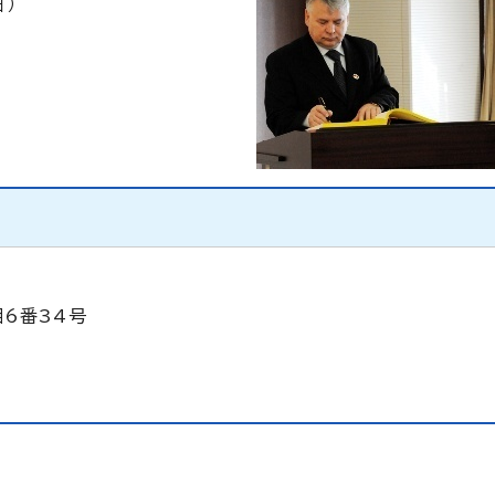
日）
目6番34号