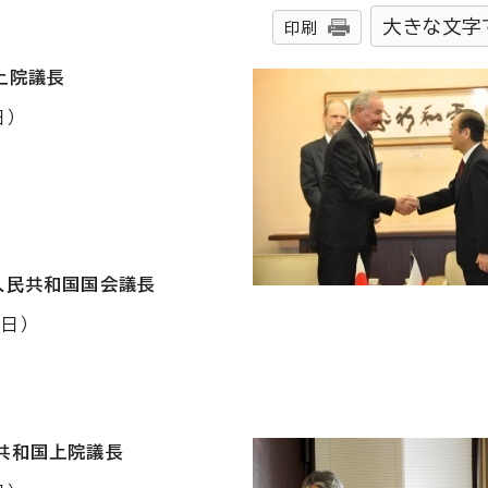
大きな文字
印刷
上院議長
日）
人民共和国国会議長
日）
ド共和国上院議長