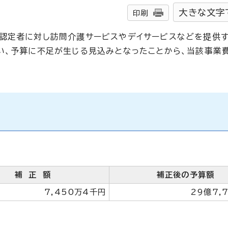
大きな文字
印刷
認定者に対し訪問介護サービスやデイサービスなどを提供す
い、予算に不足が生じる見込みとなったことから、当該事業
補 正 額
補正後の予算額
7,450万4千円
29億7,