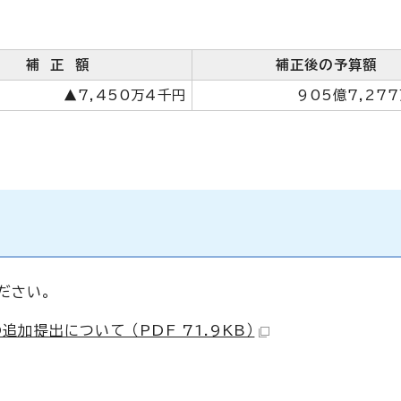
補 正 額
補正後の予算額
▲7,450万4千円
905億7,27
ださい。
提出について （PDF 71.9KB）