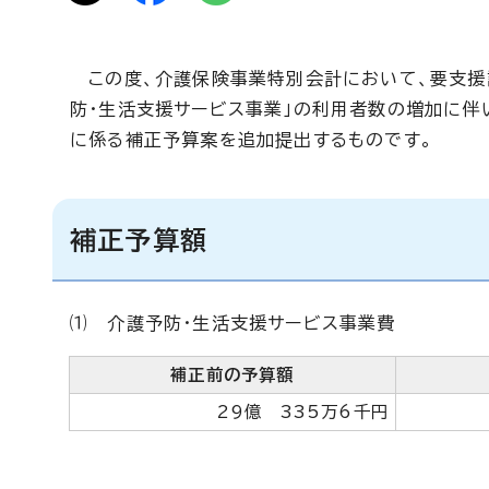
この度、介護保険事業特別会計において、要支援
防・生活支援サービス事業」の利用者数の増加に伴
に係る補正予算案を追加提出するものです。
補正予算額
⑴ 介護予防・生活支援サービス事業費
補正前の予算額
29億 335万6千円