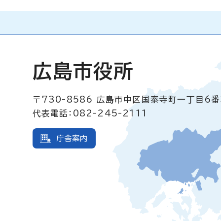
広島市役所
〒730-8586
広島市中区国泰寺町一丁目6番
代表電話：082-245-2111
庁舎案内