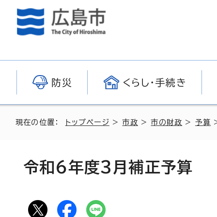
防災
くらし・手続き
現在の位置：
トップページ
>
市政
>
市の財政
>
予算
令和6年度3月補正予算