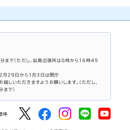
5分まで（ただし、似島出張所は8時から16時45
12月29日から1月3日は閉庁
お越しいただきますようお願いします。（ただし、
分まで）
信中