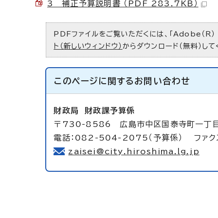
3 補正予算説明書 （PDF 283.7KB）
PDFファイルをご覧いただくには、「Adobe（R）
ト（新しいウィンドウ）
からダウンロード（無料）して
このページに関する
お問い合わせ
財政局
財政課予算係
〒730-8586 広島市中区国泰寺町一丁
電話：082-504-2075（予算係） ファクス
zaisei@city.hiroshima.lg.jp