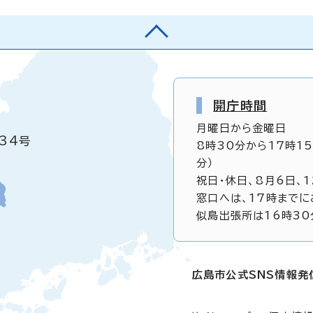
開庁時間
月曜日から金曜日
34号
8時30分から17時1
分）
祝日・休日、8月6日、
窓口へは、17時までに
似島出張所は16時30
広島市公式SNS情報発