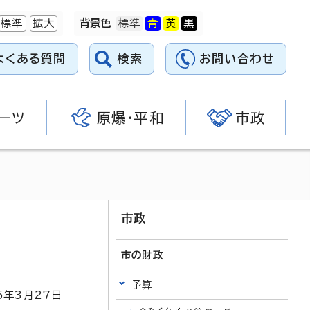
標準
拡大
背景色
よくある質問
検索
お問い合わせ
ーツ
原爆・平和
市政
市政
市の財政
予算
5
年3月
27
日