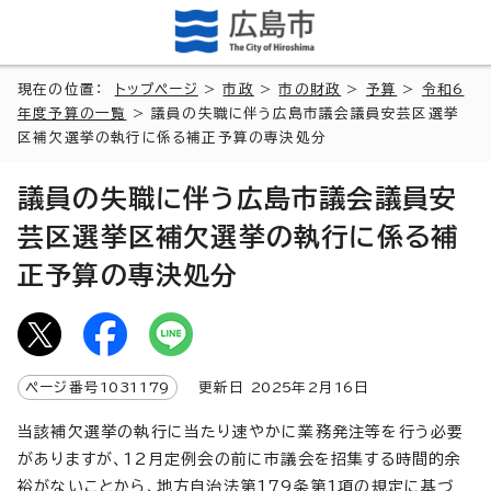
現在の位置：
トップページ
>
市政
>
市の財政
>
予算
>
令和6
年度予算の一覧
> 議員の失職に伴う広島市議会議員安芸区選挙
区補欠選挙の執行に係る補正予算の専決処分
議員の失職に伴う広島市議会議員安
芸区選挙区補欠選挙の執行に係る補
正予算の専決処分
ページ番号
1031179
更新日
2025
年2月
16
日
当該補欠選挙の執行に当たり速やかに業務発注等を行う必要
がありますが、12月定例会の前に市議会を招集する時間的余
裕がないことから、地方自治法第179条第1項の規定に基づ