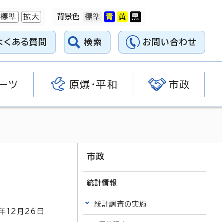
標準
拡大
背景色
よくある質問
検索
お問い合わせ
ーツ
原爆・平和
市政
市政
統計情報
統計調査の実施
年
12
月
26
日