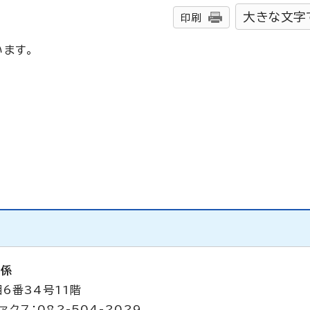
大きな文字
印刷
ます。
析係
6番34号11階
ァクス：082-504-2029