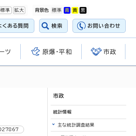
標準
拡大
背景色
よくある質問
検索
お問い合わせ
ーツ
原爆・平和
市政
市政
統計情報
主な統計調査結果
027867