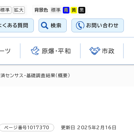
標準
拡大
背景色
よくある質問
検索
お問い合わせ
ーツ
原爆・平和
市政
経済センサス‐基礎調査結果（概要）
ページ番号
1017370
更新日
2025
年2月
16
日