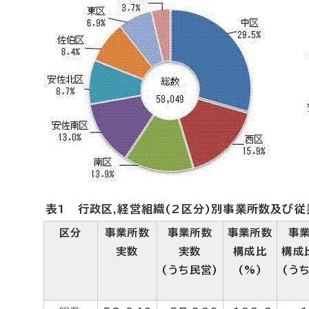
表1 行政区,経営組織(2区分)別事業所数及び従
区分
事業所数
事業所数
事業所数
事
実数
実数
構成比
構成
(うち民営)
(%)
(う