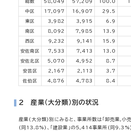
総数
58,049
57,209
100.0
1
中区
17,097
16,907
29.5
東区
3,982
3,915
6.9
南区
8,092
7,985
13.9
西区
9,232
9,141
15.9
安佐南区
7,533
7,413
13.0
安佐北区
5,070
4,952
8.7
安芸区
2,167
2,113
3.7
佐伯区
4,876
4,783
8.4
2 産業(大分類)別の状況
産業(大分類)別にみると、事業所数は「卸売業,小売
(同13.8%)、「建設業」の5,414事業所(同9.3