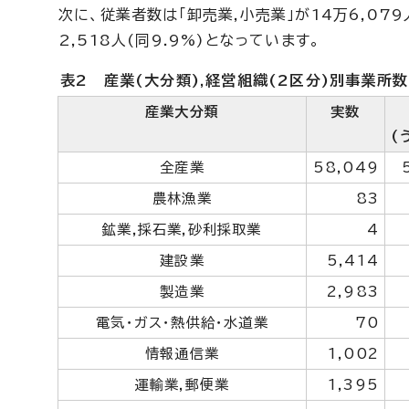
次に、従業者数は「卸売業,小売業」が14万6,079
2,518人(同9.9%)となっています。
表2 産業(大分類),経営組織(2区分)別事業所数
産業大分類
実数
(
全産業
58,049
農林漁業
83
鉱業,採石業,砂利採取業
4
建設業
5,414
製造業
2,983
電気・ガス・熱供給・水道業
70
情報通信業
1,002
運輸業,郵便業
1,395