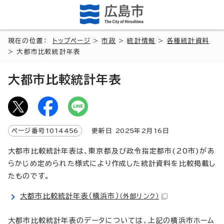
現在の位置：
トップページ
>
市政
>
統計情報
>
各種統計資料
> 大都市比較統計年表
大都市比較統計年表
ページ番号
1014456
更新日
2025
年2月
16
日
大都市比較統計年表は、東京都及び政令指定都市(20市)があ
らかじめ定められた様式により作成した統計資料を比較掲載し
たものです。
大都市比較統計年表（横浜市）
（外部リンク）
大都市比較統計年表のデータについては、上記の横浜市ホーム